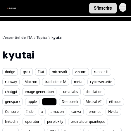
S'inscrire
L'essentiel de l'IA
Topics
kyutai
kyutai
dodge
grok
Etat
microsoft
vizcom
runner H
runway
Macron
traducteur IA
meta
cybersecurite
chatgpt
image generation
Luma labs
distillation
genspark
apple
kyutai
Deepseek
Mistral AI
éthique
Censure
Inde
x
amazon
canva
prompt
Nvidia
linkedin
operator
perplexity
ordinateur quantique