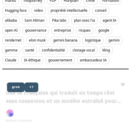
manus
midjourney
PDF
Hunyuan
chine
Formation
Hugging face
video
propriété intellectuelle
conseil
alibaba
Sam Altman
Pika labs
plan osez l'ia
agent IA
open AI
gouvernance
entreprise
risques
google
rendernet
elon musk
gemini banana
logistique
gemini
gamma
santé
confidentialité
clonage vocal
kling
Claude
IA éthique
gouvernement
ambassadeur IA
Feb 09, 2025
grok
+7
Une IA française qui traduit en temps réel
sans connexion et un modèle entraîné pour
50$ !
Bruno Lussato