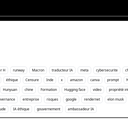
er H
runway
Macron
traducteur IA
meta
cybersecurite
c
éthique
Censure
Inde
x
amazon
canva
prompt
N
Hunyuan
chine
Formation
Hugging face
video
propriété in
vernance
entreprise
risques
google
rendernet
elon musk
aude
IA éthique
gouvernement
ambassadeur IA