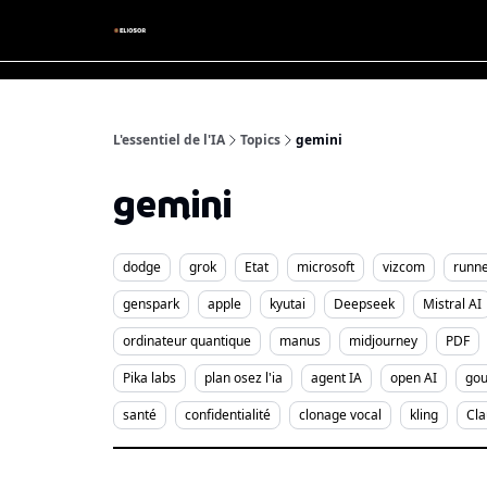
L'essentiel de l'IA
Topics
gemini
gemini
dodge
grok
Etat
microsoft
vizcom
runn
genspark
apple
kyutai
Deepseek
Mistral AI
ordinateur quantique
manus
midjourney
PDF
Pika labs
plan osez l'ia
agent IA
open AI
gou
santé
confidentialité
clonage vocal
kling
Cl