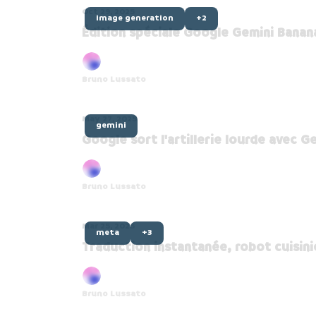
Oct 29, 2025
image generation
+2
Édition spéciale Google Gemini Banan
Bruno Lussato
May 27, 2025
gemini
Google sort l'artillerie lourde avec Ge
Bruno Lussato
Mar 25, 2025
meta
+3
Traduction instantanée, robot cuisini
Bruno Lussato