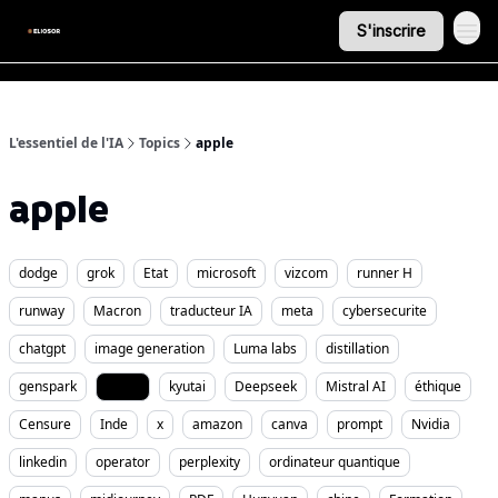
S'inscrire
L'essentiel de l'IA
Topics
apple
apple
dodge
grok
Etat
microsoft
vizcom
runner H
runway
Macron
traducteur IA
meta
cybersecurite
chatgpt
image generation
Luma labs
distillation
genspark
apple
kyutai
Deepseek
Mistral AI
éthique
Censure
Inde
x
amazon
canva
prompt
Nvidia
linkedin
operator
perplexity
ordinateur quantique