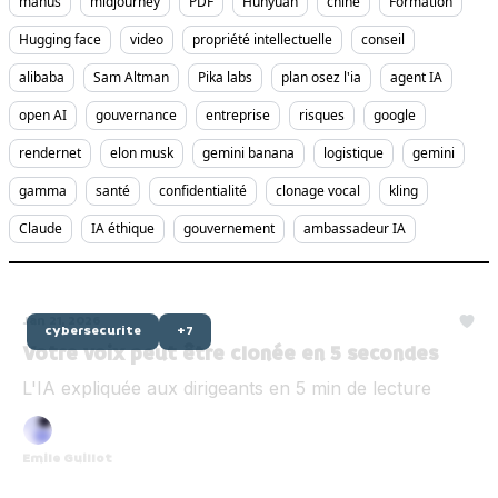
manus
midjourney
PDF
Hunyuan
chine
Formation
Hugging face
video
propriété intellectuelle
conseil
alibaba
Sam Altman
Pika labs
plan osez l'ia
agent IA
open AI
gouvernance
entreprise
risques
google
rendernet
elon musk
gemini banana
logistique
gemini
gamma
santé
confidentialité
clonage vocal
kling
Claude
IA éthique
gouvernement
ambassadeur IA
Jan 21, 2026
cybersecurite
+7
Votre voix peut être clonée en 5 secondes
L'IA expliquée aux dirigeants en 5 min de lecture
Emile Guillot