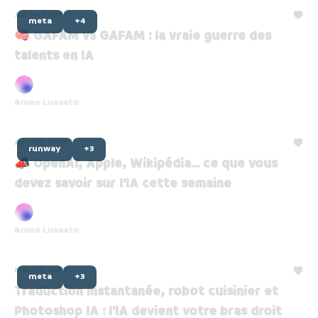
Jul 14, 2025
meta
+4
🧠 GAFAM vs GAFAM : la vraie guerre des
talents en IA
Bruno Lussato
Apr 08, 2025
runway
+3
📣 OpenAI, Apple, Wikipédia... ce que vous
devez savoir sur l’IA cette semaine
Bruno Lussato
Mar 25, 2025
meta
+3
Traduction instantanée, robot cuisinier et
Photoshop IA : l’IA devient votre bras droit