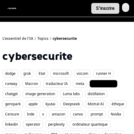
S'inscrire
L'essentiel de l'IA
Topics
cybersecurite
cybersecurite
dodge
grok
Etat
microsoft
vizcom
runner H
runway
Macron
traducteur IA
meta
cybersecurite
chatgpt
image generation
Luma labs
distillation
genspark
apple
kyutai
Deepseek
Mistral AI
éthique
Censure
Inde
x
amazon
canva
prompt
Nvidia
linkedin
operator
perplexity
ordinateur quantique