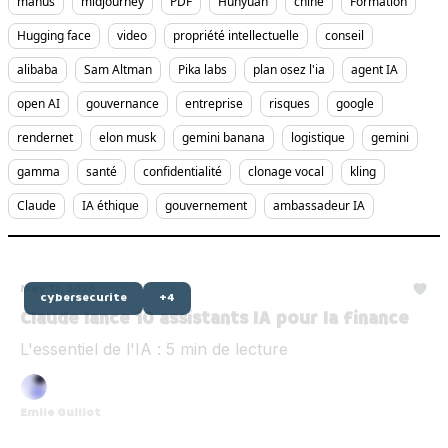
manus
midjourney
PDF
Hunyuan
chine
Formation
Hugging face
video
propriété intellectuelle
conseil
alibaba
Sam Altman
Pika labs
plan osez l'ia
agent IA
open AI
gouvernance
entreprise
risques
google
rendernet
elon musk
gemini banana
logistique
gemini
gamma
santé
confidentialité
clonage vocal
kling
Claude
IA éthique
gouvernement
ambassadeur IA
May 12, 2026
cybersecurite
+4
Claude lance 10 assistants IA pour la finance
L'essentiel de l'IA : 5 min de lecture
Emile Guillot