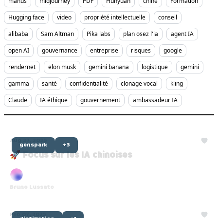
manus
midjourney
PDF
Hunyuan
chine
Formation
Hugging face
video
propriété intellectuelle
conseil
alibaba
Sam Altman
Pika labs
plan osez l'ia
agent IA
open AI
gouvernance
entreprise
risques
google
rendernet
elon musk
gemini banana
logistique
gemini
gamma
santé
confidentialité
clonage vocal
kling
Claude
IA éthique
gouvernement
ambassadeur IA
Aug 27, 2025
genspark
+3
🚀 Focus sur les IA chinoises
Bruno Lussato
Feb 07, 2025