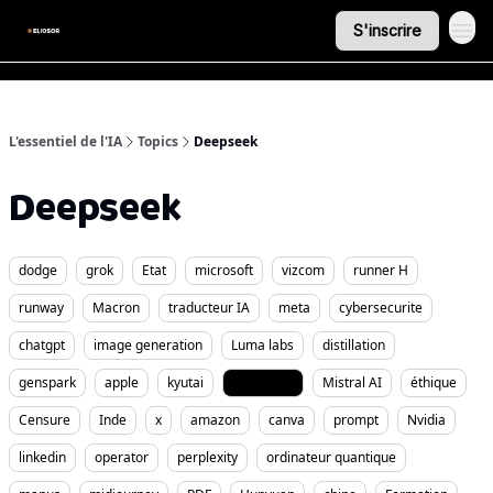
S'inscrire
L'essentiel de l'IA
Topics
Deepseek
Deepseek
dodge
grok
Etat
microsoft
vizcom
runner H
runway
Macron
traducteur IA
meta
cybersecurite
chatgpt
image generation
Luma labs
distillation
genspark
apple
kyutai
Deepseek
Mistral AI
éthique
Censure
Inde
x
amazon
canva
prompt
Nvidia
linkedin
operator
perplexity
ordinateur quantique