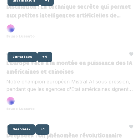
distillation
+1
Distillation : La technique secrète qui permet
aux petites intelligences artificielles de
copier les géants ! 🤖
Bruno Lussato
Feb 02, 2025
Luma labs
+4
L’Europe face à la montée en puissance des IA
américaines et chinoises
Notre champion européen Mistral AI sous pression,
pendant que les agences d'Etat américaines signent
un partenariat (littéralement) nucléaire avec Open AI
et que le chinois Deepseek lance sont IA qui
Bruno Lussato
révolutionne le marché.
Jan 28, 2025
Deepseek
+1
DeepSeek : Un phénomène révolutionnaire