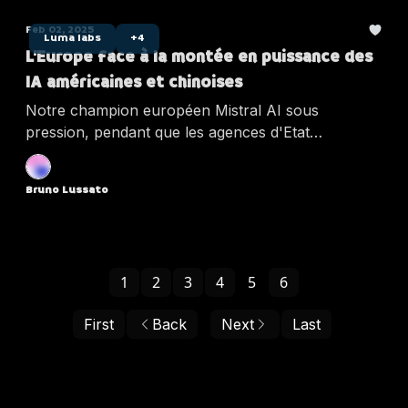
Feb 02, 2025
Luma labs
+4
L’Europe face à la montée en puissance des
IA américaines et chinoises
Notre champion européen Mistral AI sous
pression, pendant que les agences d'Etat
américaines signent un partenariat (littéralement)
nucléaire avec Open AI et que le chinois Deepseek
Bruno Lussato
lance sont IA qui révolutionne le marché.
1
2
3
4
5
6
First
Back
Next
Last