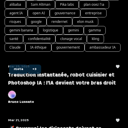
alibaba
Sam Altman
Pika labs
plan osez l'ia
agent IA
open AI
gouvernance
entreprise
risques
google
rendernet
elon musk
gemini banana
logistique
gemini
gamma
santé
confidentialité
clonage vocal
kling
Claude
IA éthique
gouvernement
ambassadeur IA
Mar 25, 2025
meta
+3
Traduction instantanée, robot cuisinier et
Photoshop IA : l’IA devient votre bras droit
Bruno Lussato
Mar 21, 2025