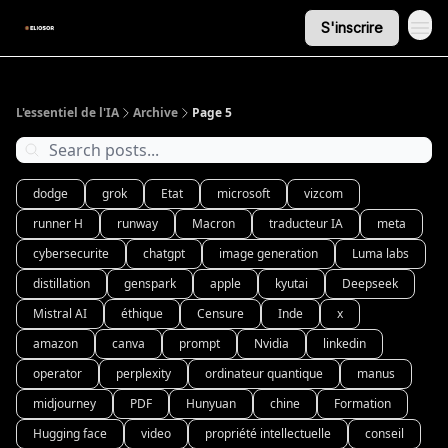
S'inscrire
L'essentiel de l'IA
Archive
Page 5
dodge
grok
Etat
microsoft
vizcom
runner H
runway
Macron
traducteur IA
meta
cybersecurite
chatgpt
image generation
Luma labs
distillation
genspark
apple
kyutai
Deepseek
Mistral AI
éthique
Censure
Inde
x
amazon
canva
prompt
Nvidia
linkedin
operator
perplexity
ordinateur quantique
manus
midjourney
PDF
Hunyuan
chine
Formation
Hugging face
video
propriété intellectuelle
conseil