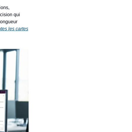
ions,
cision qui
 longueur
utes les cartes