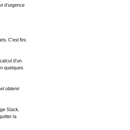
an d'urgence
ls. C'est fini.
calcul d'un
 en quelques
et obtenir
ge Slack,
itter la