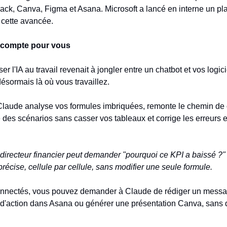
ack, Canva, Figma et Asana. Microsoft a lancé en interne un pl
r cette avancée.
 compte pour vous
iser l'IA au travail revenait à jongler entre un chatbot et vos logicie
 désormais là où vous travaillez.
laude analyse vos formules imbriquées, remonte le chemin de 
le des scénarios sans casser vos tableaux et corrige les erreurs
directeur financier peut demander "pourquoi ce KPI a baissé ?" 
récise, cellule par cellule, sans modifier une seule formule.
connectés, vous pouvez demander à Claude de rédiger un messa
 d'action dans Asana ou générer une présentation Canva, sans qu