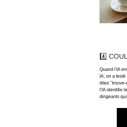
4️⃣ COU
Quand l'IA en
IA, on a test
dites "trouve
l'IA identifi
dirigeants qui