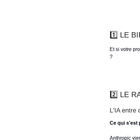
1️⃣ LE B
Et si votre pr
?
2️⃣ LE 
L'IA entre 
Ce qui s'est
Anthropic vie