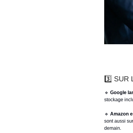
3️⃣ SUR
🔹
Google la
stockage incl
🔹
Amazon en
sont aussi su
demain.