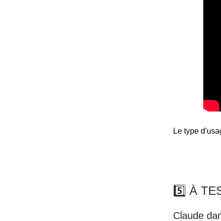
Le type d'usag
5️⃣ À T
Claude da